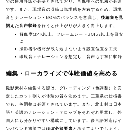
での使用許諾が必要とされており、肖像権への配慮が必須
です。また、現場音の収録は臨場感を左右するため、環境
音とナレーション・BGMのバランスを意識し、
後編集を見
据えた音声収録
を行うと仕上がりが大きく向上します。
解像度は4K以上、フレームレート30fps以上を目安
に
撮影者や機材が映り込まないよう設置位置を工夫
環境音＋ナレーションを想定し、音声も丁寧に収録
編集・ローカライズで体験価値を高める
撮影素材を編集する際は、グレーディング（色調整）と安
定したカット割りが体験の質を決めます。三重県の仕様書
でも、色調整は必須とされています。また、北山村は日本
語と英語のナレーション・テロップをそれぞれ用意し、外
国人にも分かりやすい構成にしています。多言語対応はイ
ンバウンド施策では
ほぼ必須要素
と考えてよいでしょう。