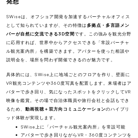
発想
SWiseは、オフショア開発を加速するバーチャルオフィス
として知られていますが、その特徴は
多拠点・多言語メン
バーが自然に交流できる3D空間
です。この強みを観光分野
に応用すれば、世界中からアクセスできる「常設バーチャ
ル観光案内所」を構築できます。アバターを使った相談や
説明会を、場所を問わず開催できるのが魅力です。
具体的には、SWise上に地域ごとのフロアを作り、壁面に
VR観光コンテンツや360度写真を配置します。来場者はア
バターで歩き回り、気になったスポットをクリックしてVR
映像を鑑賞。その場で自治体職員や旅行会社と会話もでき
るため、
動画視聴＋双方向コミュニケーション
のハイブリ
ッド体験が実現します。
SWise上に「バーチャル観光案内所」を常設可能
アバターで歩き回りながらVR・360度コンテンツを