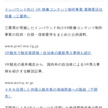
インバウンド向け VR 映像コンテンツ制作事業 業務委託仕
様書（三重県）
三重県が実施したインバウンド向けVR映像コンテンツ制作
事業の目的・仕様・技術要件をまとめた公的資料。
www.pref.mie.lg.jp
VR観光で観光客誘致！自治体の最新導入事例も紹介
VR観光の基本概念から、国内外の自治体によるVR導入事
例を紹介する解説記事。
www.wonq-xr.jp
ＶＲを活用した外国人観光客の地域周遊への取組（下関
市）
下関市によるVRコンテンツを活用した地域周遊促進の取組