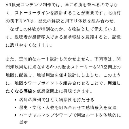
VR観光コンテンツ制作では、単に名所を並べるのではな
く、
ストーリーライン
を設計することが重要です。北山村
の筏下りVRは、歴史の解説と川下り体験を組み合わせ、
「なぜこの体験が特別なのか」を物語として伝えていま
す。視聴者が感情移入できる起承転結を意識すると、記憶
に残りやすくなります。
また、空間的なルート設計も欠かせません。下関市は、関
門海峡周辺に点在する5つの歴史ストーリーをVR空間上の
地図に配置し、地域周遊を促す設計にしました。このよう
に、地図やワープポイントを組み合わせることで、
周遊し
たくなる導線
を仮想空間上に再現できます。
名所の羅列ではなく物語性を持たせる
歴史・文化・人物を組み合わせて感情移入を促進
バーチャルマップやワープで周遊ルートを体験的に
提示