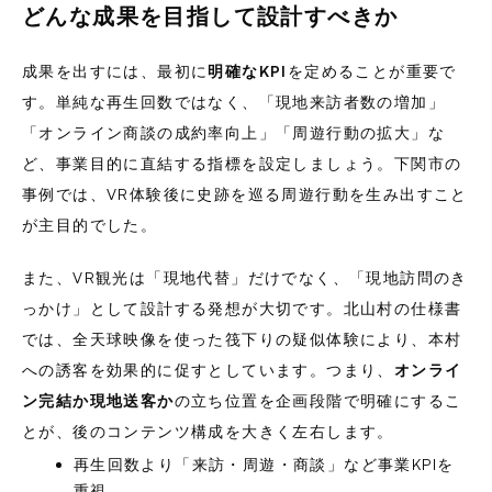
どんな成果を目指して設計すべきか
成果を出すには、最初に
明確なKPI
を定めることが重要で
す。単純な再生回数ではなく、「現地来訪者数の増加」
「オンライン商談の成約率向上」「周遊行動の拡大」な
ど、事業目的に直結する指標を設定しましょう。下関市の
事例では、VR体験後に史跡を巡る周遊行動を生み出すこと
が主目的でした。
また、VR観光は「現地代替」だけでなく、「現地訪問のき
っかけ」として設計する発想が大切です。北山村の仕様書
では、全天球映像を使った筏下りの疑似体験により、本村
への誘客を効果的に促すとしています。つまり、
オンライ
ン完結か現地送客か
の立ち位置を企画段階で明確にするこ
とが、後のコンテンツ構成を大きく左右します。
再生回数より「来訪・周遊・商談」など事業KPIを
重視