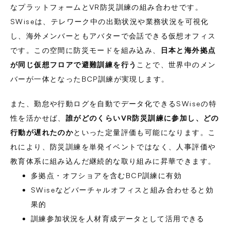
なプラットフォームとVR防災訓練の組み合わせです。
SWiseは、テレワーク中の出勤状況や業務状況を可視化
し、海外メンバーともアバターで会話できる仮想オフィス
です。この空間に防災モードを組み込み、
日本と海外拠点
が同じ仮想フロアで避難訓練を行う
ことで、世界中のメン
バーが一体となったBCP訓練が実現します。
また、勤怠や行動ログを自動でデータ化できるSWiseの特
性を活かせば、
誰がどのくらいVR防災訓練に参加し、どの
行動が遅れたのか
といった定量評価も可能になります。こ
れにより、防災訓練を単発イベントではなく、人事評価や
教育体系に組み込んだ継続的な取り組みに昇華できます。
多拠点・オフショアを含むBCP訓練に有効
SWiseなどバーチャルオフィスと組み合わせると効
果的
訓練参加状況を人材育成データとして活用できる