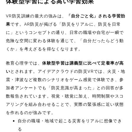
体験型学習による高い学習効果
VR防災訓練の最大の強みは、
「自分ごと化」される学習効
果
です。AR防災が掲げる「防災をリアルに、防災を日常
に」というコンセプトの通り、日常の職場や自宅が一瞬で
危険な空間に変わる体験を通じて、「自分だったらどう動
くか」を考えざるを得なくなります。
教育心理学では、
体験型学習は講義型に比べて定着率が高
い
とされます。アイデアクラウドの防災VRでは、火災・地
震・津波など複数のシナリオをゲーム感覚で体験でき、参
加者アンケートでも「防災意識が高まった」との回答が多
数報告されています。視覚・聴覚に加え、時間制限やスコ
アリングを組み合わせることで、実際の緊張感に近い状態
を作れるのが強みです。
自分の職場・地域で起こる災害をリアルに想像でき
る