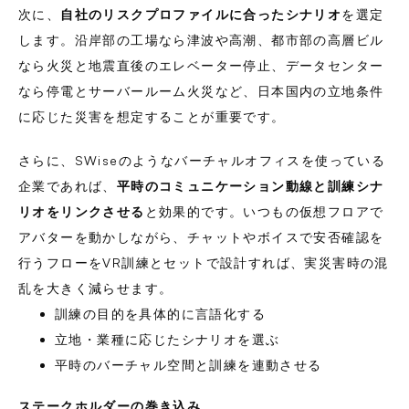
次に、
自社のリスクプロファイルに合ったシナリオ
を選定
します。沿岸部の工場なら津波や高潮、都市部の高層ビル
なら火災と地震直後のエレベーター停止、データセンター
なら停電とサーバールーム火災など、日本国内の立地条件
に応じた災害を想定することが重要です。
さらに、SWiseのようなバーチャルオフィスを使っている
企業であれば、
平時のコミュニケーション動線と訓練シナ
リオをリンクさせる
と効果的です。いつもの仮想フロアで
アバターを動かしながら、チャットやボイスで安否確認を
行うフローをVR訓練とセットで設計すれば、実災害時の混
乱を大きく減らせます。
訓練の目的を具体的に言語化する
立地・業種に応じたシナリオを選ぶ
平時のバーチャル空間と訓練を連動させる
ステークホルダーの巻き込み