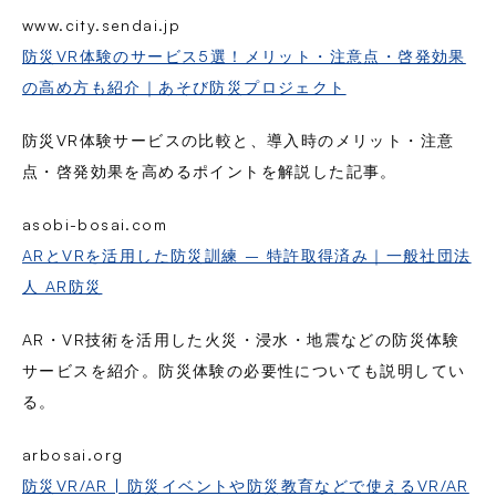
www.city.sendai.jp
防災VR体験のサービス5選！メリット・注意点・啓発効果
の高め方も紹介｜あそび防災プロジェクト
防災VR体験サービスの比較と、導入時のメリット・注意
点・啓発効果を高めるポイントを解説した記事。
asobi-bosai.com
ARとVRを活用した防災訓練 – 特許取得済み｜一般社団法
人 AR防災
AR・VR技術を活用した火災・浸水・地震などの防災体験
サービスを紹介。防災体験の必要性についても説明してい
る。
arbosai.org
防災VR/AR | 防災イベントや防災教育などで使えるVR/AR