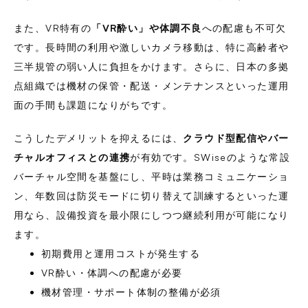
また、VR特有の
「VR酔い」や体調不良
への配慮も不可欠
です。長時間の利用や激しいカメラ移動は、特に高齢者や
三半規管の弱い人に負担をかけます。さらに、日本の多拠
点組織では機材の保管・配送・メンテナンスといった運用
面の手間も課題になりがちです。
こうしたデメリットを抑えるには、
クラウド型配信やバー
チャルオフィスとの連携
が有効です。SWiseのような常設
バーチャル空間を基盤にし、平時は業務コミュニケーショ
ン、年数回は防災モードに切り替えて訓練するといった運
用なら、設備投資を最小限にしつつ継続利用が可能になり
ます。
初期費用と運用コストが発生する
VR酔い・体調への配慮が必要
機材管理・サポート体制の整備が必須