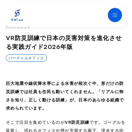
Swise
2026.05.24
VR防災訓練で日本の災害対策を進化させ
る実践ガイド2026年版
バーチャルオフィス
巨大地震や線状降水帯による水害が相次ぐ中、形だけの防
災訓練では社員も住民も動いてくれません。
「リアルに怖
さを知り、正しく動ける訓練」
が、日本のあらゆる組織で
求められています。
そこで注目を集めているのが
VR防災訓練
です。ゴーグルを
装着し、揺れるオフィスや煙が充満する廊下、浸水する街