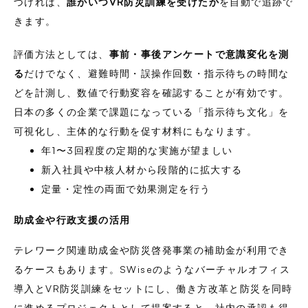
づければ、
誰がいつVR防災訓練を受けたか
を自動で追跡で
きます。
評価方法としては、
事前・事後アンケートで意識変化を測
る
だけでなく、避難時間・誤操作回数・指示待ちの時間な
どを計測し、数値で行動変容を確認することが有効です。
日本の多くの企業で課題になっている「指示待ち文化」を
可視化し、主体的な行動を促す材料にもなります。
年1〜3回程度の定期的な実施が望ましい
新入社員や中核人材から段階的に拡大する
定量・定性の両面で効果測定を行う
助成金や行政支援の活用
テレワーク関連助成金や防災啓発事業の補助金が利用でき
るケースもあります。SWiseのようなバーチャルオフィス
導入とVR防災訓練をセットにし、働き方改革と防災を同時
に進めるプロジェクトとして提案すると、社内の承認も得