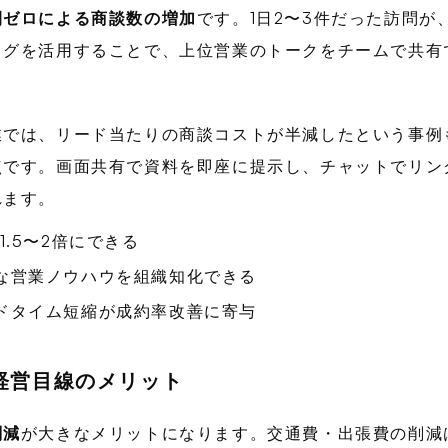
間ゼロによる商談数の増加
です。1日2〜3件だった訪問が
ログを活用することで、上位営業のトークをチームで共有
業では、リード当たりの商談コストが半減したという事例
点です。画面共有で資料を即座に提示し、チャットでリン
れます。
.5〜2倍にできる
な営業ノウハウを組織知化できる
ドタイム短縮が成約率改善に寄与
経営目線のメリット
削減
が大きなメリットになります。交通費・出張費の削減