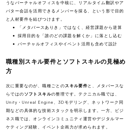
うなバーチャルオフィスを中核に、リアルタイム翻訳やア
バター会話を活用できるメンバーを採る、という形で目的
と人材要件を結びつけます。
「メタバースありき」ではなく、経営課題から逆算
採用目的を「誰のどの課題を解くか」に落とし込む
バーチャルオフィスやイベント活用も含めて設計
職種別スキル要件とソフトスキルの見極め
方
次に重要なのが、職種ごとの
スキル要件
と、メタバースな
らではの
ソフトスキル
の整理です。テクニカル職では、
Unity・Unreal Engine、3Dモデリング、ネットワーク同
期などの具体的な技術スタックを明示します。一方、ビジ
ネス職では、オンラインコミュニティ運営やデジタルマー
ケティング経験、イベント企画力が求められます。