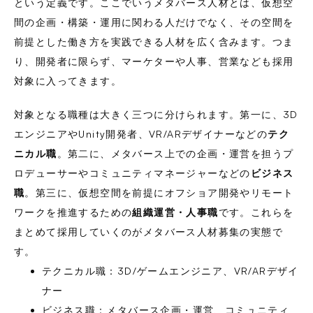
という定義です。ここでいうメタバース人材とは、仮想空
間の企画・構築・運用に関わる人だけでなく、その空間を
前提とした働き方を実践できる人材を広く含みます。つま
り、開発者に限らず、マーケターや人事、営業なども採用
対象に入ってきます。
対象となる職種は大きく三つに分けられます。第一に、3D
エンジニアやUnity開発者、VR/ARデザイナーなどの
テク
ニカル職
。第二に、メタバース上での企画・運営を担うプ
ロデューサーやコミュニティマネージャーなどの
ビジネス
職
。第三に、仮想空間を前提にオフショア開発やリモート
ワークを推進するための
組織運営・人事職
です。これらを
まとめて採用していくのがメタバース人材募集の実態で
す。
テクニカル職：3D/ゲームエンジニア、VR/ARデザイ
ナー
ビジネス職：メタバース企画・運営、コミュニティ