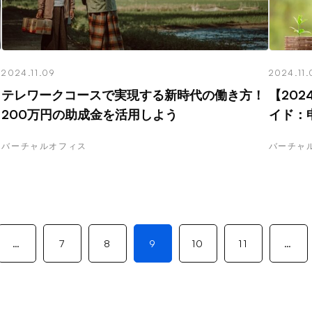
2024.11.09
2024.11.
テレワークコースで実現する新時代の働き方！
【20
200万円の助成金を活用しよう
イド：
バーチャルオフィス
バーチャ
…
7
8
9
10
11
…