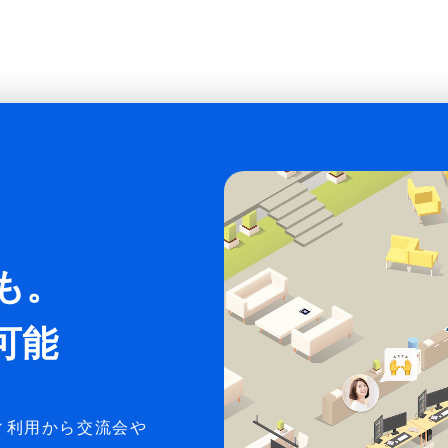
も。
可能
ィ利用から交流会や