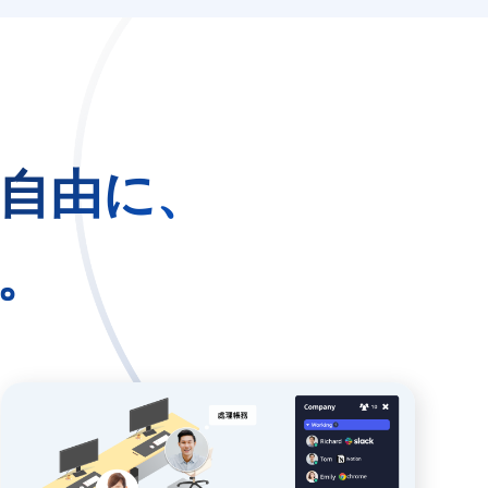
自由に、
。